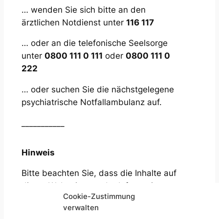
… wenden Sie sich bitte an den
ärztlichen Notdienst unter
116 117
… oder an die telefonische Seelsorge
unter
0800 111 0 111
oder
0800 111 0
222
… oder suchen Sie die nächstgelegene
psychiatrische Notfallambulanz auf.
___________
Hinweis
Bitte beachten Sie, dass die Inhalte auf
dieser Webseite nur der Information
Cookie-Zustimmung
über das Behandlungs- und
verwalten
Beratungsangebot dienen. Bei