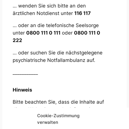
… wenden Sie sich bitte an den
ärztlichen Notdienst unter
116 117
… oder an die telefonische Seelsorge
unter
0800 111 0 111
oder
0800 111 0
222
… oder suchen Sie die nächstgelegene
psychiatrische Notfallambulanz auf.
___________
Hinweis
Bitte beachten Sie, dass die Inhalte auf
dieser Webseite nur der Information
Cookie-Zustimmung
über das Behandlungs- und
verwalten
Beratungsangebot dienen. Bei