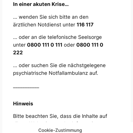
In einer akuten Krise…
… wenden Sie sich bitte an den
ärztlichen Notdienst unter
116 117
… oder an die telefonische Seelsorge
unter
0800 111 0 111
oder
0800 111 0
222
… oder suchen Sie die nächstgelegene
psychiatrische Notfallambulanz auf.
___________
Hinweis
Bitte beachten Sie, dass die Inhalte auf
dieser Webseite nur der Information
Cookie-Zustimmung
über das Behandlungs- und